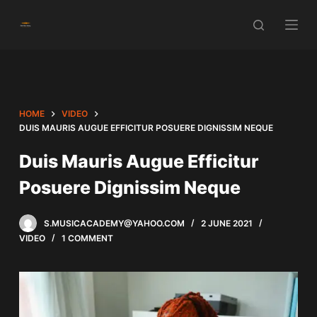
S
k
i
p
t
o
HOME
VIDEO
c
DUIS MAURIS AUGUE EFFICITUR POSUERE DIGNISSIM NEQUE
o
Duis Mauris Augue Efficitur
n
t
Posuere Dignissim Neque
e
n
S.MUSICACADEMY@YAHOO.COM
2 JUNE 2021
t
VIDEO
1 COMMENT